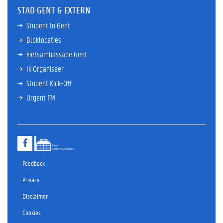
STAD GENT & EXTERN
Student In Gent
Bloklocaties
Fietsambassade Gent
Ik Organiseer
Student Kick-Off
Urgent FM
F
a
c
Feedback
e
b
Privacy
o
o
Disclaimer
k
Cookies