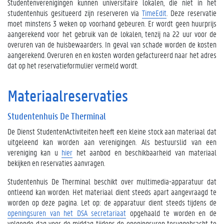
Studentenverenigingen kunnen universitaire lokalen, die niet in het
studentenhuis gesitueerd zijn reserveren via
TimeEdit
. Deze reservatie
moet minstens 3 weken op voorhand gebeuren. Er wordt geen huurprijs
aangerekend voor het gebruik van de lokalen, tenzij na 22 uur voor de
overuren van de huisbewaarders. In geval van schade worden de kosten
aangerekend. Overuren en en kosten worden gefactureerd naar het adres
dat op het reservatieformulier vermeld wordt.
Materiaalreservaties
Studentenhuis De Therminal
De Dienst StudentenActiviteiten heeft een kleine stock aan materiaal dat
uitgeleend kan worden aan verenigingen. Als bestuurslid van een
vereniging kan u
hier
het aanbod en beschikbaarheid van materiaal
bekijken en reservaties aanvragen.
Studentenhuis De Therminal beschikt over multimedia-apparatuur dat
ontleend kan worden. Het materiaal dient steeds apart aangevraagd te
worden op deze pagina. Let op: de apparatuur dient steeds tijdens de
openingsuren van het DSA secretariaat
opgehaald te worden en de
volgende dag voor de middag tijdens de openingsuren teruggebracht te