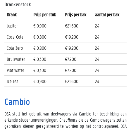
Drankenstock
Drank
Prijs per stuk
Prijs per bak
aantal per bak
Jupiler
€ 0,900
€21.600
24
Coca-Cola
€ 0,800
€19.200
24
Cola-Zero
€ 0,800
€19.200
24
Bruiswater
€ 0,300
€7.200
24
Plat water
€ 0,300
€7.200
24
Ice Tea
€ 0,900
€21.600
24
Cambio
DSA stelt het gebruik van deelwagens via Cambio ter beschikking aan
erkende studentenverenigingen. Chauffeurs die de Cambiowagens zullen
gebruiken, dienen geregistreerd te worden op het controlepaneel. DSA