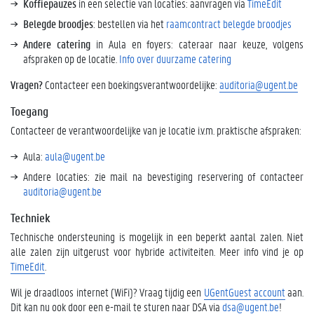
Koffiepauzes
in een selectie van locaties: aanvragen via
TimeEdit
Belegde broodjes
: bestellen via het
raamcontract belegde broodjes
Andere catering
in Aula en foyers: cateraar naar keuze, volgens
afspraken op de locatie.
Info over duurzame catering
Vragen?
Contacteer een boekingsverantwoordelijke:
auditoria@ugent.be
Toegang
Contacteer de verantwoordelijke van je locatie i.v.m. praktische afspraken:
Aula:
aula@ugent.be
Andere locaties: zie mail na bevestiging reservering of contacteer
auditoria@ugent.be
Techniek
Technische ondersteuning is mogelijk in een beperkt aantal zalen. Niet
alle zalen zijn uitgerust voor hybride activiteiten. Meer info vind je op
TimeEdit
.
Wil je draadloos internet (WiFi)? Vraag tijdig een
UGentGuest account
aan.
Dit kan nu ook door een e-mail te sturen naar DSA via
dsa@ugent.be
!