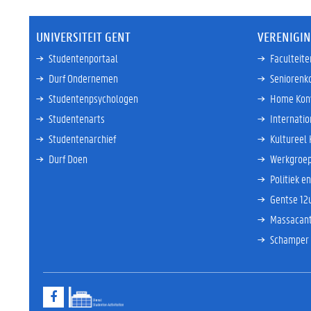
UNIVERSITEIT GENT
VERENIGI
Studentenportaal
Faculteit
Durf Ondernemen
Seniorenk
Studentenpsychologen
Home Kon
Studentenarts
Internati
Studentenarchief
Kultureel
Durf Doen
Werkgroep
Politiek e
Gentse 12
Massacan
Schamper
F
a