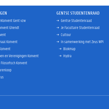
NGEN
GENTSE STUDENTENRAAD
enKonvent Gent vzw
Gentse Studentenraad
onvent Ghendt
Je Facultaire Studentenraad
vent
Cultour
onaal Konvent
In samenwerking met Zeus WPI
 Konvent
Blokmap
en en Verenigingen Konvent
Hydra
n Filosofisch Konvent
urenloop
tus