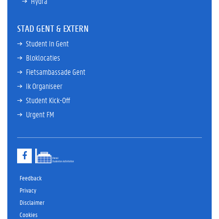
Hydra
STAD GENT & EXTERN
Student In Gent
Bloklocaties
Fietsambassade Gent
Ik Organiseer
Student Kick-Off
Urgent FM
F
a
c
e
Feedback
b
Privacy
o
Disclaimer
o
k
Cookies