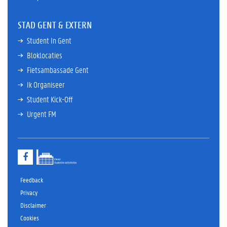
STAD GENT & EXTERN
Student In Gent
Bloklocaties
Fietsambassade Gent
Ik Organiseer
Student Kick-Off
Urgent FM
F
a
c
e
Feedback
b
Privacy
o
Disclaimer
o
k
Cookies