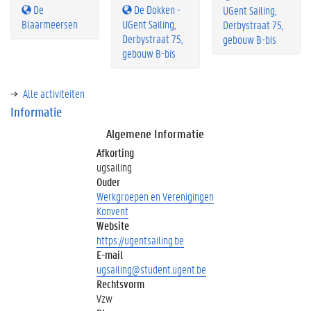
De
De Dokken -
UGent Sailing,
Blaarmeersen
UGent Sailing,
Derbystraat 75,
Derbystraat 75,
gebouw B-bis
gebouw B-bis
Alle activiteiten
Informatie
Algemene Informatie
Afkorting
ugsailing
Ouder
Werkgroepen en Verenigingen
Konvent
Website
https://ugentsailing.be
E-mail
ugsailing@student.ugent.be
Rechtsvorm
Vzw