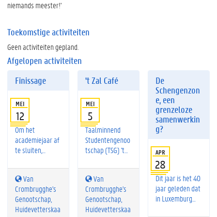
niemands meester!'
Toekomstige activiteiten
Geen activiteiten gepland.
Afgelopen activiteiten
andere
Leer onze
Finissage
't Zal Café
De
publiciteitsactie
studentenvereni
Schengenzon
s plannen.
ging kennen!
e, een
MEI
MEI
Praktisch: *
Praktisch: *
grenzeloze
12
5
Dinsdag 12 mei,
Dinsdag 5 mei,
samenwerkin
20.00 uur *
20.00 uur *
g?
Om het
Taalminnend
Huidevetterskaa
Huidevetterskaa
academiejaar af
Studentengenoo
i 39, 9000 Gent
i 39, 9000 Gent
te sluiten,
tschap (TSG) 't
APR
* Iedereen
* Iedereen
houden we onze
Zal Wel Gaan
28
welkom, gratis
welkom, gratis
algemene
opent ook
inkom
inkom
Dit jaar is het 40
Van
Van
vergadering,
dinsdag 5 mei de
jaar geleden dat
Crombrugghe's
Crombrugghe's
waarin we
deuren voor een
in Luxemburg
Genootschap,
Genootschap,
administratieve
gezellige
het eerste van
Huidevetterskaa
Huidevetterskaa
functies
caféavond bij