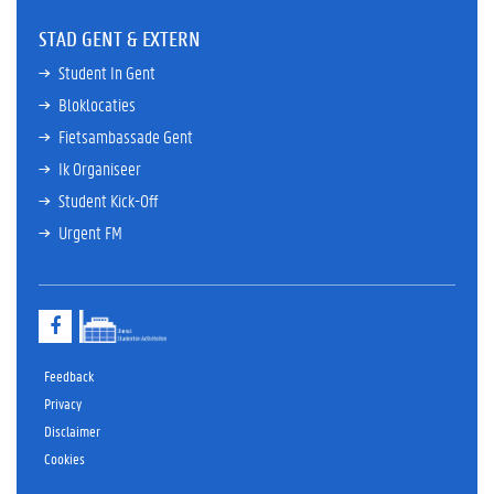
STAD GENT & EXTERN
Student In Gent
Bloklocaties
Fietsambassade Gent
Ik Organiseer
Student Kick-Off
Urgent FM
F
a
c
e
Feedback
b
Privacy
o
Disclaimer
o
k
Cookies