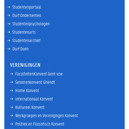
(@studentkickof
Studentenportaal
f)! Heb je zelf zin
Durf Ondernemen
om een handje
Studentenpsychologen
toe te steken als
individuele
Studentenarts
vrijwilliger of
Studentenarchief
met je
vereniging? Dan
Durf Doen
ben je zeker
welkom! Ga snel
VERENIGINGEN
naar de website
om je in te
FaculteitenKonvent Gent vzw
schrijven en de
Seniorenkonvent Ghendt
voorwaarden te
ontdekken. See
Home Konvent
you at Student
Internationaal Konvent
Kick-Off 2013!
Kultureel Konvent
Werkgroepen en Verenigingen Konvent
Politiek en Filosofisch Konvent