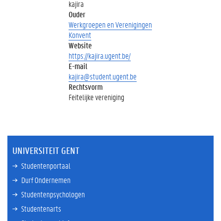
kajira
Ouder
Werkgroepen en Verenigingen
Konvent
Website
https://kajira.ugent.be/
E-mail
kajira@student.ugent.be
Rechtsvorm
Feitelijke vereniging
UNIVERSITEIT GENT
Studentenportaal
Durf Ondernemen
Studentenpsychologen
Studentenarts