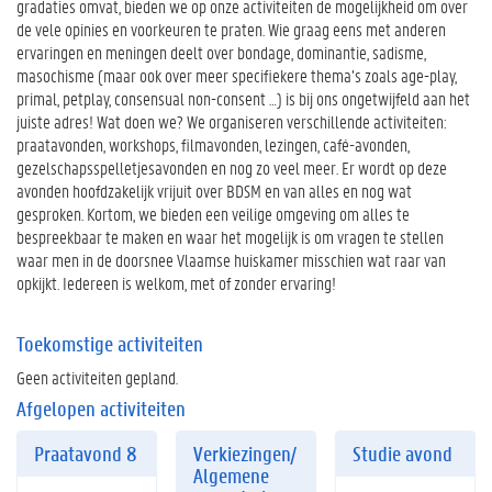
gradaties omvat, bieden we op onze activiteiten de mogelijkheid om over
de vele opinies en voorkeuren te praten. Wie graag eens met anderen
ervaringen en meningen deelt over bondage, dominantie, sadisme,
masochisme (maar ook over meer specifiekere thema’s zoals age-play,
primal, petplay, consensual non-consent …) is bij ons ongetwijfeld aan het
juiste adres! Wat doen we? We organiseren verschillende activiteiten:
praatavonden, workshops, filmavonden, lezingen, café-avonden,
gezelschapsspelletjesavonden en nog zo veel meer. Er wordt op deze
avonden hoofdzakelijk vrijuit over BDSM en van alles en nog wat
gesproken. Kortom, we bieden een veilige omgeving om alles te
bespreekbaar te maken en waar het mogelijk is om vragen te stellen
waar men in de doorsnee Vlaamse huiskamer misschien wat raar van
opkijkt. Iedereen is welkom, met of zonder ervaring!
Toekomstige activiteiten
Geen activiteiten gepland.
Afgelopen activiteiten
Praatavond 8
Verkiezingen/
Studie avond
Algemene