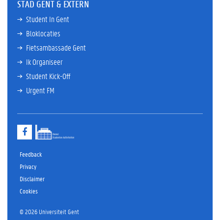
STAD GENT & EXTERN
Student In Gent
Bloklocaties
Fietsambassade Gent
Ik Organiseer
Student Kick-Off
Urgent FM
F
a
c
e
Feedback
b
Privacy
o
Disclaimer
o
k
Cookies
© 2026 Universiteit Gent