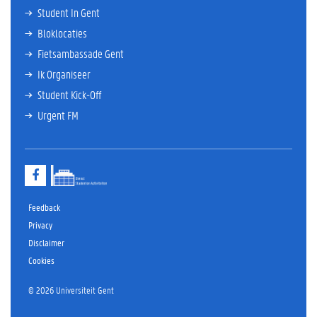
Student In Gent
Bloklocaties
Fietsambassade Gent
Ik Organiseer
Student Kick-Off
Urgent FM
F
a
c
e
Feedback
b
Privacy
o
Disclaimer
o
k
Cookies
© 2026 Universiteit Gent