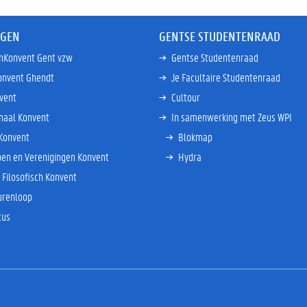
NGEN
GENTSE STUDENTENRAAD
enKonvent Gent vzw
Gentse Studentenraad
onvent Ghendt
Je Facultaire Studentenraad
vent
Cultour
onaal Konvent
In samenwerking met Zeus WPI
 Konvent
Blokmap
en en Verenigingen Konvent
Hydra
n Filosofisch Konvent
urenloop
tus