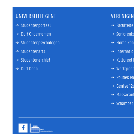
UNIVERSITEIT GENT
VERENIGI
Studentenportaal
Faculteit
Durf Ondernemen
Seniorenk
Studentenpsychologen
Home Kon
Studentenarts
Internati
Studentenarchief
Kultureel
Durf Doen
Werkgroep
Politiek e
Gentse 12
Massacan
Schamper
F
a