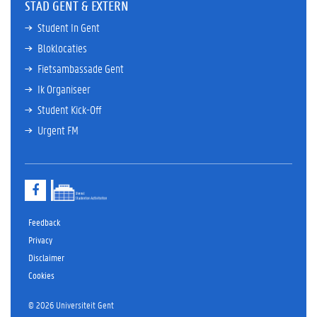
STAD GENT & EXTERN
Student In Gent
Bloklocaties
Fietsambassade Gent
Ik Organiseer
Student Kick-Off
Urgent FM
F
a
c
e
Feedback
b
Privacy
o
Disclaimer
o
k
Cookies
© 2026 Universiteit Gent