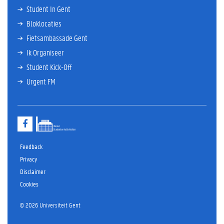
Student In Gent
Bloklocaties
Fietsambassade Gent
Ik Organiseer
Student Kick-Off
Urgent FM
F
a
c
e
Feedback
b
Privacy
o
Disclaimer
o
k
Cookies
© 2026 Universiteit Gent