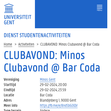
MENU
DIENST STUDENTENACTIVITEITEN
Home
Activiteiten
CLUBAVOND: Minos Clubavond @ Bar Coda
CLUBAVOND: Minos
Clubavond @ Bar Coda
Vereniging
Minos Gent
Starttijd
29-02-2024, 20:00
Eindtijd
29-02-2024, 23:59
Locatie
Bar Coda
Adres
Blandijnberg 1, 9000 Gent
Meer info
https://fb.me/e/8ndSbGOQV
Type terrein
Andere