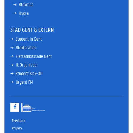
Blokmap
Hydra
STAD GENT & EXTERN
Student In Gent
Bloklocaties
Fietsambassade Gent
Ik Organiseer
Student Kick-Off
Urgent FM
F
a
c
e
Feedback
b
Privacy
o