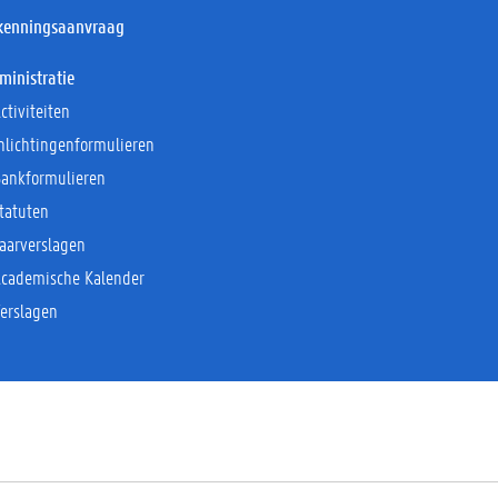
kenningsaanvraag
ministratie
ctiviteiten
nlichtingenformulieren
Bankformulieren
tatuten
aarverslagen
Academische Kalender
erslagen