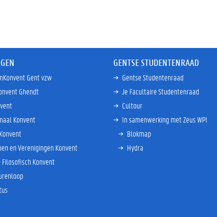
NGEN
GENTSE STUDENTENRAAD
enKonvent Gent vzw
Gentse Studentenraad
onvent Ghendt
Je Facultaire Studentenraad
vent
Cultour
onaal Konvent
In samenwerking met Zeus WPI
 Konvent
Blokmap
en en Verenigingen Konvent
Hydra
n Filosofisch Konvent
urenloop
tus