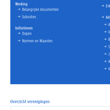
Werking
Er
Belangrijke documenten
Subsidies
Ad
A
Initiatieven
I
Dopen
Normen en Waarden
S
J
V
Overzicht verenigingen