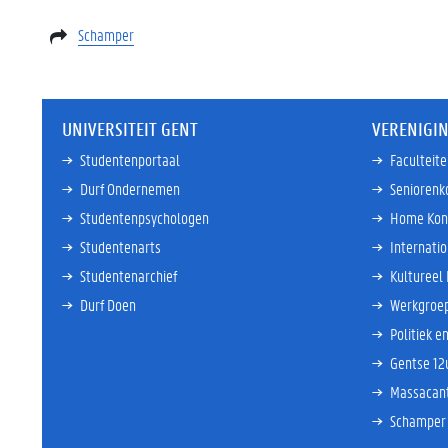
Schamper
UNIVERSITEIT GENT
VERENIGI
Studentenportaal
Faculteit
Durf Ondernemen
Seniorenk
Studentenpsychologen
Home Kon
Studentenarts
Internati
Studentenarchief
Kultureel
Durf Doen
Werkgroep
Politiek e
Gentse 12
Massacan
Schamper